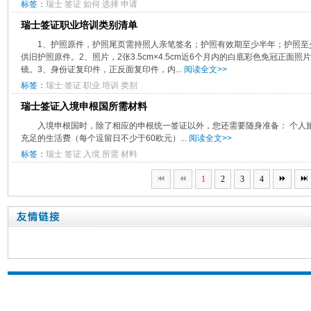
标签：
瑞士
签证
如何
选择
申请
瑞士签证职业培训类别清单
1、护照原件，护照尾页需持照人亲笔签名；护照有效期至少半年；护照至
供旧护照原件。2、照片，2张3.5cm×4.5cm近6个月内的白底彩色免冠正
镜。3、身份证复印件，正反面复印件，内...
阅读全文>>
标签：
瑞士
签证
职业
培训
类别
瑞士签证入境申根国所需材料
入境申根国时，除了相应的申根统一签证以外，您还需要随身准备： 个人
充足的生活费（每个逗留日不少于60欧元）...
阅读全文>>
标签：
瑞士
签证
入境
所需
材料
1
2
3
4
瑞士