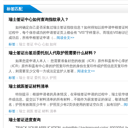
标签匹配
瑞士签证中心如何查询指纹录入？
如何确定自己是否采集过瑞士签证指纹信息？如何得知以前申请申根签证时
过程中，每个保存成功的申请签证页上都会有 “VIS”字样显示。而现在VIS标
成功后，所有申根签证申请（...
阅读全文>>
标签：
瑞士
签证
中心
心如
如何
瑞士签证出签后委托别人代取护照需要什么材料？
如果您是申请人本人： 您需要准备好您的收据（ICR）原件和盖有中心章
（ICR）原件和盖有中心章的护照复印件您的身份生复印件或护照信息页复印
人，则需要至少父母一方或法定监护人签署...
阅读全文>>
标签：
瑞士
签证
委托
别人
护照
瑞士就医签证材料清单
特别提示：根据申请者的具体情况，在审核签证申请的过程中，瑞士驻华
件或信息。提交以下材料清单的所有材料，不能作为获发签证的保证，敬请知悉
名；护照有效期至少半年；护照至少有2页供使用的签证空白页；如有旧护...
阅
标签：
瑞士
就医
签证
材料
清单
瑞士签证进度查询
TRACK YOUR APPLICATION .submitbtn { background-color: #00305d; bord