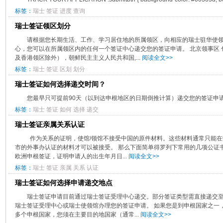
标签：
瑞士
签证
进度
查询
瑞士签证领区划分
请根据您长期生活、工作、学习居住地的所属领区，向相应的瑞士驻华使
心，您可以在所属领区内的任何一个签证中心递交您的签证申请。 北京领事区
及香港领区除外），朝鲜民主主义人民共和国,...
阅读全文>>
标签：
瑞士
签证
区划
划分
瑞士签证如何选择递交时间？
您最早只可提前90天（以到达申根地区的日期倒推计算）递交您的签证申请。
标签：
瑞士
签证
如何
选择
递交
瑞士签证亲属关系认证
作为关系的证明，使馆/领馆不接受中国的原件材料。这些材料通常只能在
市的外事办认证的材料才可以被接受。 那么下面简单得罗列下常用的几项公证
欧洲申根签证，证明申请人的出生年月日...
阅读全文>>
标签：
瑞士
签证
亲属
关系
认证
瑞士签证如何选择申请递交地点
瑞士签证申请目前通过瑞士签证受理中心递交。部分签证类型需直接递交至
瑞士签证受理中心或瑞士使领馆办理您的签证申请。 如果您是到申根国家之一
多个申根国家，您须在主要目的地国家（通常...
阅读全文>>