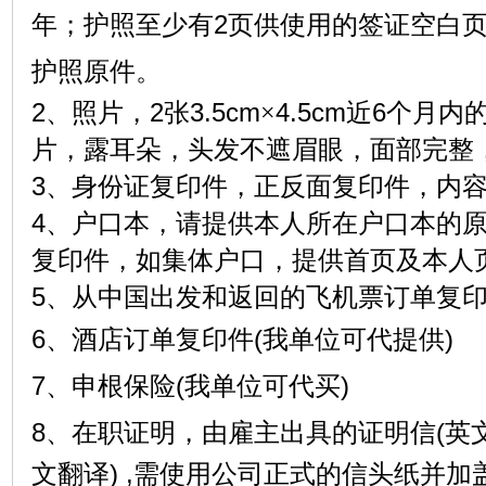
年；护照至少有
2
页供使用的签证空白
护照原件。
2
、照片，
2
张
3.5cm
×
4.5cm
近
6
个月内
片，露耳朵，头发不遮眉眼，面部完整
3
、身份证复印件，正反面复印件，内
4
、户口本，请提供本人所在户口本的
复印件，如集体户口，提供首页及本人
5
、从中国出发和返回的飞机票订单复
6
、酒店订单复印件
(
我单位可代提供
)
7
、申根保险
(
我单位可代买
)
8、在职证明，
由雇主出具的证明信
(
英
文翻译
) ,
需使用公司正式的信头纸并加